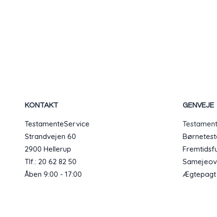
KONTAKT
GENVEJE
TestamenteService
Testamen
Strandvejen 60
Børnetes
2900 Hellerup
Fremtidsf
Tlf.: 20 62 82 50
Samejeov
Åben 9:00 - 17:00
Ægtepagt