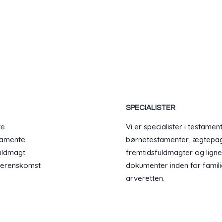
SPECIALISTER
te
Vi er specialister i testament
tamente
børnetestamenter, ægtepag
uldmagt
fremtidsfuldmagter og lign
erenskomst
dokumenter inden for famil
arveretten.