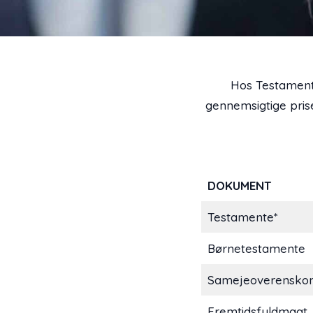
Hos Testamente
gennemsigtige prise
DOKUMENT
Testamente*
Børnetestamente
Samejeoverensko
Fremtidsfuldmagt