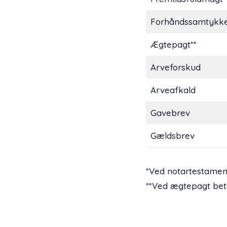
Forhåndssamtykke t
Ægtepagt**
Arveforskud
Arveafkald
Gavebrev
Gældsbrev
*Ved notartestamente 
**Ved ægtepagt betale